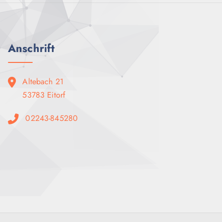
Anschrift
Altebach 21
53783 Eitorf
02243-845280