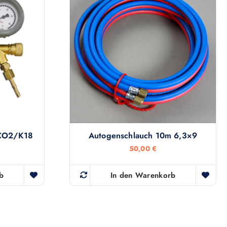
/CO2/K18
Autogenschlauch 10m 6,3×9
50,00
€
b
In den Warenkorb