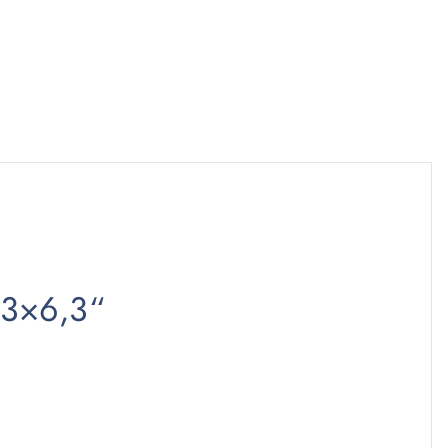
,3×6,3“