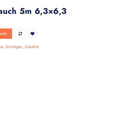
auch 5m 6,3×6,3
,3 Menge
korb
he
,
Sonstiges
,
Zubehör