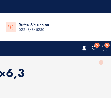
Rufen Sie uns an
02243/845280
0
0
3×6,3