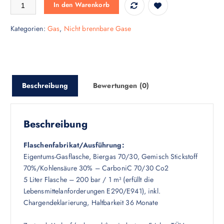
Kaufflasche Connertal 5 Liter Menge
In den Warenkorb
Kategorien:
Gas
,
Nicht brennbare Gase
Beschreibung
Bewertungen (0)
Beschreibung
Flaschenfabrikat/Ausführung:
Eigentums-Gasflasche, Biergas 70/30, Gemisch Stickstoff
70%/Kohlensäure 30% – CarboniC 70/30 Co2
5 Liter Flasche – 200 bar / 1 m³ (erfüllt die
Lebensmittelanforderungen E290/E941), inkl.
Chargendeklarierung, Haltbarkeit 36 Monate