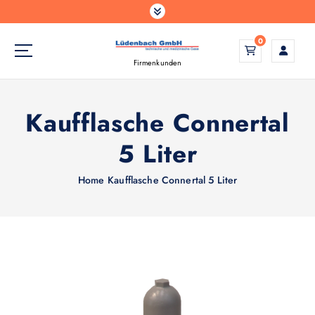
Z
u
m
0
I
Firmenkunden
n
h
a
Kaufflasche Connertal
l
t
5 Liter
s
p
Home
Kaufflasche Connertal 5 Liter
r
i
n
g
e
n