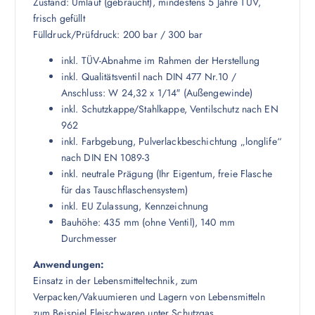
Zustand: Umlauf (gebraucht), mindestens 5 Jahre TÜV,
frisch gefüllt
Fülldruck/Prüfdruck: 200 bar / 300 bar
inkl. TÜV-Abnahme im Rahmen der Herstellung
inkl. Qualitätsventil nach DIN 477 Nr.10 /
Anschluss: W 24,32 x 1/14″ (Außengewinde)
inkl. Schutzkappe/Stahlkappe, Ventilschutz nach EN
962
inkl. Farbgebung, Pulverlackbeschichtung „longlife“
nach DIN EN 1089-3
inkl. neutrale Prägung (Ihr Eigentum, freie Flasche
für das Tauschflaschensystem)
inkl. EU Zulassung, Kennzeichnung
Bauhöhe: 435 mm (ohne Ventil), 140 mm
Durchmesser
Anwendungen:
Einsatz in der Lebensmitteltechnik, zum
Verpacken/Vakuumieren und Lagern von Lebensmitteln
zum Beispiel Fleischwaren unter Schutzgas.