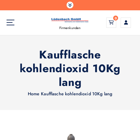
Z
u
m
0
I
Firmenkunden
n
h
a
Kaufflasche
l
t
kohlendioxid 10Kg
s
p
lang
r
i
Home
Kaufflasche kohlendioxid 10Kg lang
n
g
e
n