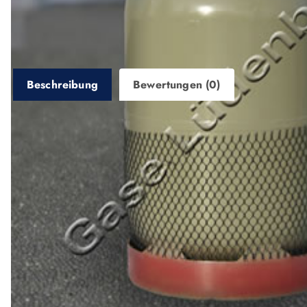
Beschreibung
Bewertungen (0)
Beschreibung
fabrikneue Eigentumsgasflasche aus europäischer He
TÜV-Abnahme im Rahmen der Herstellung
inkl. Qualitätsventil nach DIN 477 Nr. 2 / Anschluss
inkl. Schutzkappe/Plastikkappe, Ventilschutz nach 
inkl. Farbgebung, Pulverlackbeschichtung „longlif
inkl. neutrale Prägung (Ihr Eigentum, freie Flasche f
inkl. EU Zulassung, Kennzeichnung