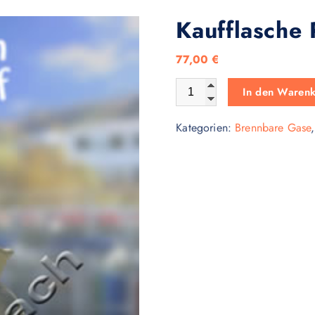
Kaufflasche
77,00
€
Kaufflasche Propan 11kg Me
In den Waren
Kategorien:
Brennbare Gase