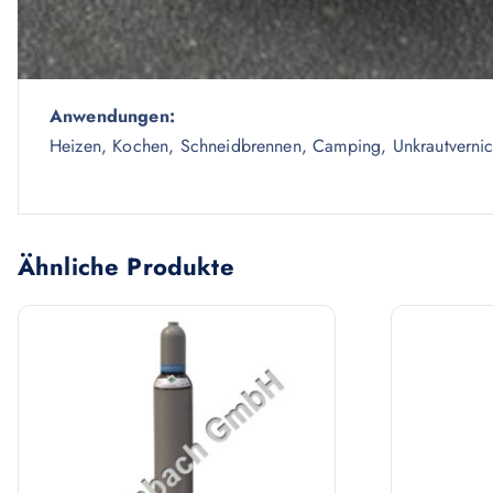
Füllung:
Die graue Eigentumsflasche kann deutschlandweit befüllt o
Es gibt über 2500 Tauschstationen, Fachhändler, Baumärkt
Anwendungen:
Heizen, Kochen, Schneidbrennen, Camping, Unkrautvernic
Ähnliche Produkte