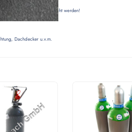
der (leer gegen voll) getauscht werden!
e, Getränkehändler etc.
htung, Dachdecker u.v.m.