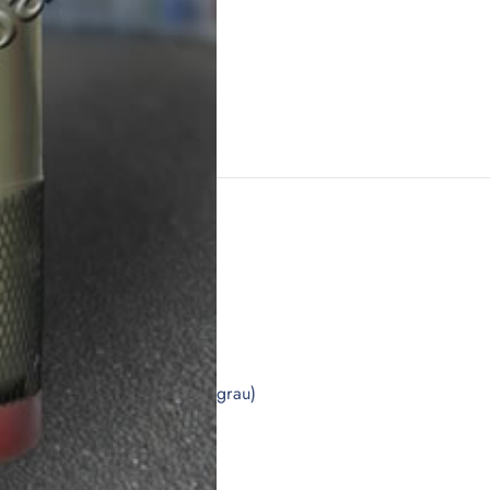
rstellung
: W 21,8 x 1/14″ links
EN 962
e“ nach Norm RAL 7037 (staubgrau)
ür das Tauschflaschensystem)