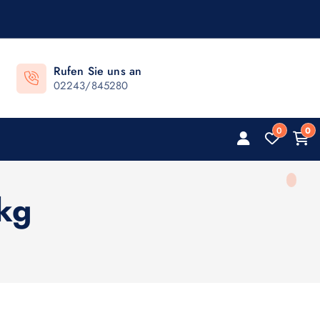
Rufen Sie uns an
02243/845280
0
0
kg