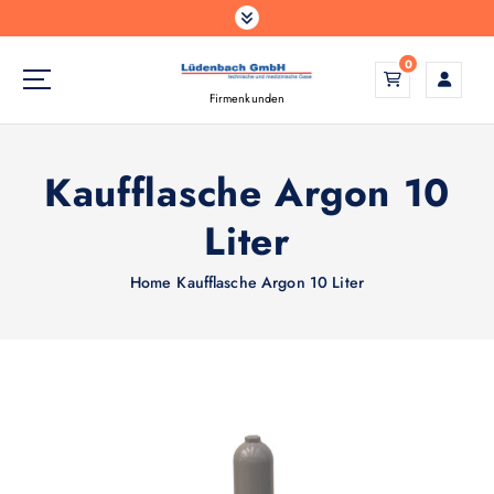
Z
u
m
0
I
Firmenkunden
n
h
a
Kaufflasche Argon 10
l
t
Liter
s
p
Home
Kaufflasche Argon 10 Liter
r
i
n
g
e
n