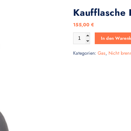
Kaufflasche
155,00
€
Kaufflasche Kohlendioxid 6
In den Waren
Kategorien:
Gas
,
Nicht bren