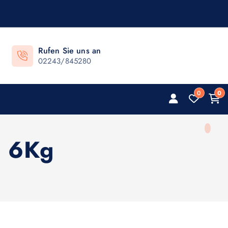
Rufen Sie uns an
02243/845280
0
0
d 6Kg