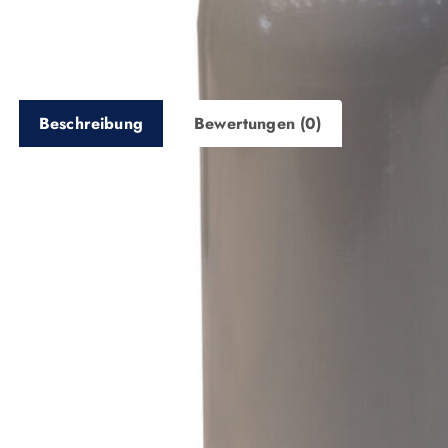
Beschreibung
Bewertungen (0)
Beschreibung
Es handelt sich um eine
neutrale Eigentumsflaschen
ohn
werden. Das Eigentum der Gasflasche wird beim Kauf autom
Die Füllung besteht aus lebensmittelreinem Kohlendioxid. 
kohlensäurehaltigen Getränken oder als Schutzgas zum S