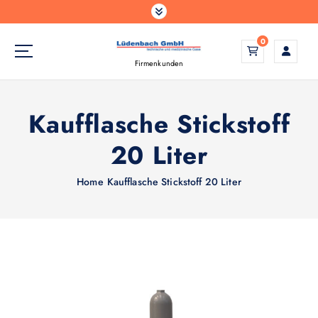
Z
u
m
0
I
Firmenkunden
n
h
a
Kaufflasche Stickstoff
l
t
20 Liter
s
p
Home
Kaufflasche Stickstoff 20 Liter
r
i
n
g
e
n