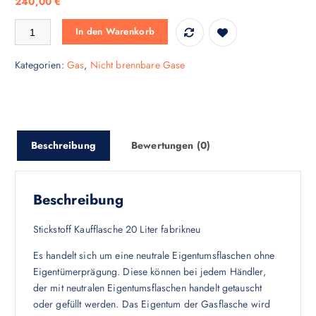
240,00
€
Kaufflasche Stickstoff 20 Liter Menge
In den Warenkorb
Kategorien:
Gas
,
Nicht brennbare Gase
Beschreibung
Bewertungen (0)
Beschreibung
Stickstoff Kaufflasche 20 Liter fabrikneu
Es handelt sich um eine neutrale Eigentumsflaschen ohne
Eigentümerprägung. Diese können bei jedem Händler,
der mit neutralen Eigentumsflaschen handelt getauscht
oder gefüllt werden. Das Eigentum der Gasflasche wird